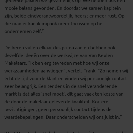
gedeelte pakken we gezamenlijk op. We hebben dus een
mooie balans gevonden. En doordat we samen kapitein
zijn, beide eindverantwoordelijk, heerst er meer rust. Op
die manier kan ik mij ook meer focussen op het
ondernemen zelf.”
De heren vullen elkaar dus prima aan en hebben ook
dezelfde ideeën over de werkwijze van Van Keulen
Makelaars. “Ik ben erg tevreden met hoe wij onze
werkzaamheden aanvliegen”, vertelt Frank. “Zo nemen wij
écht de tijd voor de klant en vinden wij persoonlijk contact
zeer belangrijk. Een tendens in de snel veranderende
markt is dat alles ‘snel moet’, dit gaat vaak ten koste van
de door de makelaar geleverde kwaliteit. Kortere
bezichtigingen, geen persoonlijk contact tijdens de
waardebepalingen. Daar onderscheiden wij ons juist in.”
Want Van Keulen Makelaars doet daar niet aan mee. Seb: