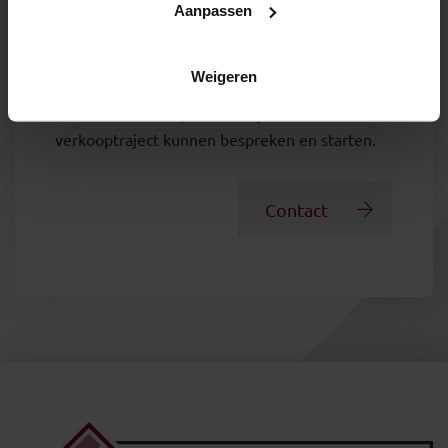
Wil je jouw woning in Den Helder of
Aanpassen
Julianadorp ook verkopen op een goede en
betrouwbare manier? Maak dan een afspraak
Weigeren
met één van de verkoopmakelaars van Van
Keulen Makelaars, zodat we jouw unieke
verkooptraject kunnen bespreken en starten.
Contact