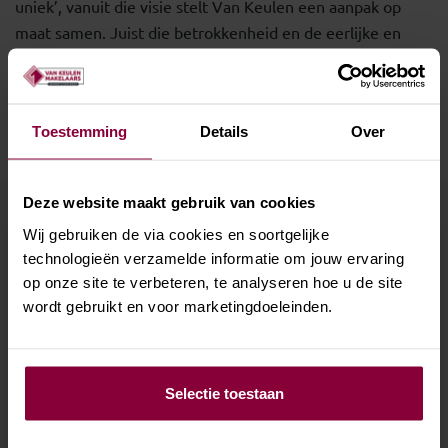
uniek’, vanuit die visie stelt Van Keulen een aanpak op
maat samen. Juist die betrokkenheid en de eerlijke en
heldere communicatie, maakt Van Keulen Makelaars tot
de betrouwbare partner die je zoekt. Ja, de service van
Van Keulen staat als een huis.”
Toestemming
Details
Over
Deze website maakt gebruik van cookies
Wij gebruiken de via cookies en soortgelijke
technologieën verzamelde informatie om jouw ervaring
op onze site te verbeteren, te analyseren hoe u de site
OOK WETEN WAAR JE
wordt gebruikt en voor marketingdoeleinden.
AAN TOE BENT BIJ DE
VERKOOP VAN JE
WONING?
Selectie toestaan