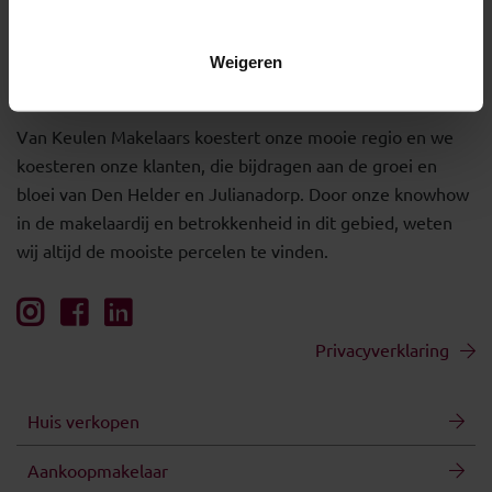
Weigeren
Van Keulen Makelaars koestert onze mooie regio en we
koesteren onze klanten, die bijdragen aan de groei en
bloei van Den Helder en Julianadorp. Door onze knowhow
in de makelaardij en betrokkenheid in dit gebied, weten
wij altijd de mooiste percelen te vinden.
Privacyverklaring
Huis verkopen
Aankoopmakelaar