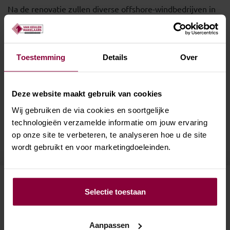
Na de renovatie zullen diverse offshore-windbedrijven in
het Blue Port Centre worden gehuisvest die actief zijn op
de Noordzee.
Toestemming
Details
Over
Van Keulen Makelaars kijkt met trots terug op hun rol in
deze bijzondere transactie en bedanken alle betrokken
partijen voor het vertrouwen en de fijne samenwerking.
Deze website maakt gebruik van cookies
Wij gebruiken de via cookies en soortgelijke
technologieën verzamelde informatie om jouw ervaring
op onze site te verbeteren, te analyseren hoe u de site
wordt gebruikt en voor marketingdoeleinden.
Selectie toestaan
Aanpassen