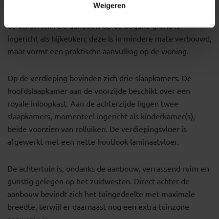
inductiekookplaat, dubbele spoelbak en afzuigkap.
Weigeren
Openslaande tuindeuren verbinden de keuken direct met
de achtertuin. De aanbouw op de begane grond is
ingericht als bijkeuken; deze is in mindere mate verbouwd,
maar vormt een praktische aanvulling op de woning.
Op de verdieping bevinden zich drie slaapkamers. De
hoofdslaapkamer aan de voorzijde beschikt over een
royale inloopkast. Aan de achterzijde liggen twee
slaapkamers, momenteel ingericht als kinderkamer(s),
beide voorzien van rolluiken. De verdiepingsvloer is
afgewerkt met een nette houtlook laminaatvloer.
De achtertuin is, ondanks de aanbouw, verrassend ruim en
gunstig gelegen op het zuidwesten. Direct achter de
aanbouw bevindt zich het tuingedeelte met maximale
breedte, terwijl er daarnaast nog een extra tuinzone
aanwezig is.