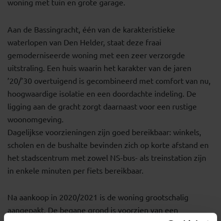
woning met tuin en grote garage.
Aan de Bassingracht, één van de karakteristieke
waterlopen van Den Helder, staat deze fraai
gemoderniseerde woning met een zeer verzorgde
uitstraling. Een huis waarin het karakter van de jaren
’20/’30 overtuigend is gecombineerd met comfort van nu,
hoogwaardige isolatie en een doordachte indeling. De
ligging aan de gracht zorgt daarnaast voor een rustige
woonomgeving.
Dagelijkse voorzieningen zijn goed bereikbaar: winkels,
scholen en de bushalte bevinden zich op korte afstand en
het stadscentrum met zowel NS-bus- als treinstation zijn
in enkele minuten per fiets bereikbaar.
Na aankoop in 2020/2021 is de woning grootschalig
aangepakt. De begane grond is voorzien van een