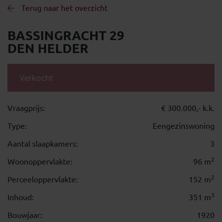
Terug naar het overzicht
BASSINGRACHT 29
DEN HELDER
Verkocht
Vraagprijs:
€ 300.000,- k.k.
Type:
Eengezinswoning
Aantal slaapkamers:
3
2
Woonoppervlakte:
96 m
2
Perceeloppervlakte:
152 m
3
Inhoud:
351 m
Bouwjaar:
1920